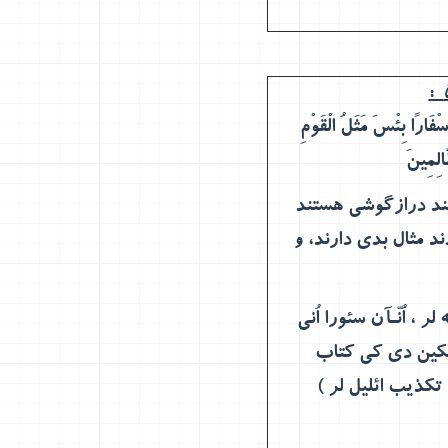
سْفَارًا بِئْسَ مَثَلُ الْقَوْمِ
ّالِمِينَ
نند درازگوشي هستند
د مثال بدي دارند، و
، اُنّـآن سئورا اُنی
لی تکین دی کی کتاب
 تکذیب ائلیل لر )