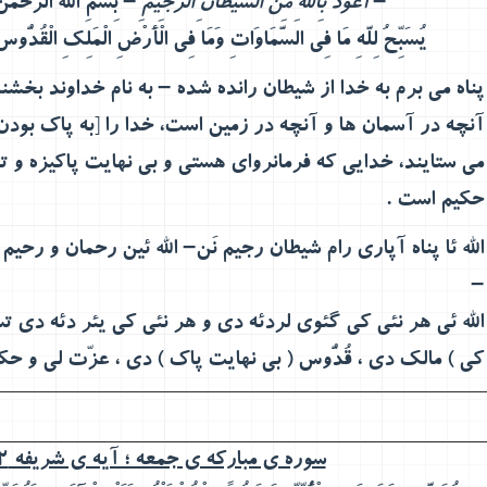
–
بِسْمِ الله الرَّحْمَنِ الرَّحیم
- أَعُوذُ بِاللهِ مِنَ الشَّیْطَانِ الرَّجِیمِ
–
يُسَبِّحُ لِلَّهِ مَا فِي السَّمَاوَاتِ وَمَا فِي الْأَرْضِ الْمَلِكِ الْقُدُّوسِ
پناه می برم به خدا از شیطان رانده شده
–
به نام خداوند بخشند
آنچه در آسمان ها و آنچه در زمین است، خدا را [به پاک بودن
می ستایند، خدایی که فرمانروای هستی و بی نهایت پاکیزه و 
حکیم است
.
الله ئا پناه آپاری رام شیطان رجیم نَن
–
الله ئین رحمان و رحیم 
–
الله ئی هر نئی کی گئوی لردئه دی و هر نئی کی یئر دئه دی تسب
کی ) مالک دی ، قُدُّوس ( بی نهایت پاک ) دی ، عزّت لی و حک
سوره ی مبارکه ی جمعه ؛ آیه ی شریفه 2 :