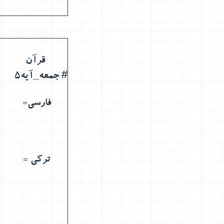
قرآن
# جمعه_آیه5
فارسی=
ترکی =