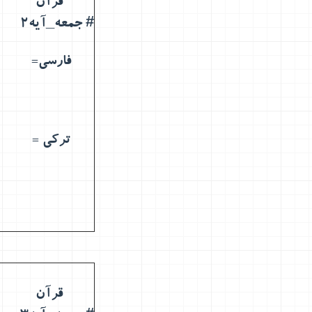
قرآن
# جمعه_آیه2
فارسی=
ترکی =
قرآن