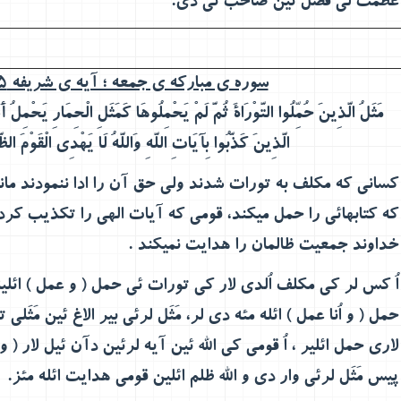
عظمت لی فضل ئین صاحب ئی دی.
سوره ی مبارکه ی جمعه ؛ آیه ی شریفه 5 :
مَثَلُ الَّذِينَ حُمِّلُوا التَّوْرَاةَ ثُمَّ لَمْ يَحْمِلُوهَا كَمَثَلِ الْحِمَارِ يَحْمِلُ أَ
الَّذِينَ كَذَّبُوا بِآيَاتِ اللَّهِ وَاللَّهُ لَا يَهْدِي الْقَوْمَ الظَ
كساني كه مكلف به تورات شدند ولي حق آن را ادا ننمودند ما
كه كتابهائي را حمل مي‏كند، قومي كه آيات الهي را تكذيب كردن
خداوند جمعيت ظالمان را هدايت نمي‏كند
.
اُ کس لر کی مکلف اُلدی لار کی تورات ئی حمل ( و عمل ) ائلیه لر 
حمل ( و اُنا عمل ) ائله مئه دی لر، مَثَل لرئی بیر الاغ ئین مَثَ
لاری حمل ائلیر ، اُ قومی کی الله ئین آیه لرئین دآن ئیل لار ( و
پیس مَثَل لرئی وار دی و الله ظلم ائلین قومی هدایت ائله مئز.