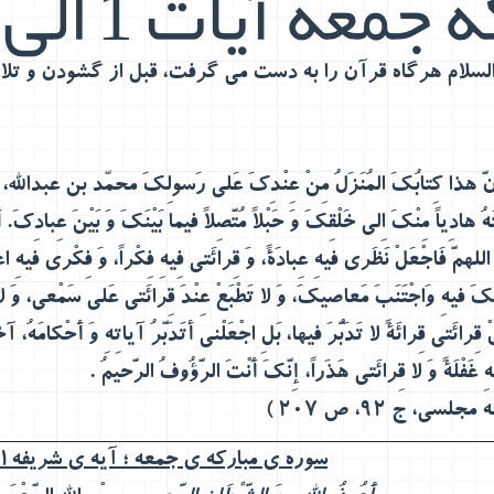
جمعه آیات 1 الی 11
السلام هرگاه قرآن را به دست می گرفت، قبل از گشودن و تلا
دُ أَنَّ هذا کِتابُکَ المُنَزَلُ مِنْ عِنْدِکَ عَلی رَسولِکَ محمّد بن عبدالله، و
َهُ هادِیاً مِنْکَ اِلی خَلْقِکَ وَ حَبْلاً مُتَّصِلاً فیما بَیْنَکَ وَ بَیْنَ عِبادِکَ. 
للهمَّ فَاجْعَلْ نَظَری فیهِ عِبادَةً، وَ قِرائَتی فِیهِ فِکْراً، وَ فِکْری فیهِ اعْتِ
عِظِکَ فیهِ وَاجْتَنَبَ مَعاصیکَ، وَ لا تَطْبَعْ عِنْدَ قِرائَتی عَلی سَمْعی، وَ
 قِرائَتی قِرائَةً لا تَدَبُّرَ فیها، بَلِ اجْعَلْنی أتَدَبَّرُ آیاتِهِ وَ أَحْکامَهُ، 
غَفْلَةً وَ لا قِرائَتی هَذَراً، إِنَّکَ أَنْتَ الرَّؤُوفُ الرَّحیمُ
.
لسی، ج 92، ص 207 )
سوره ی مبارکه ی جمعه ؛ آیه ی شریفه1 :