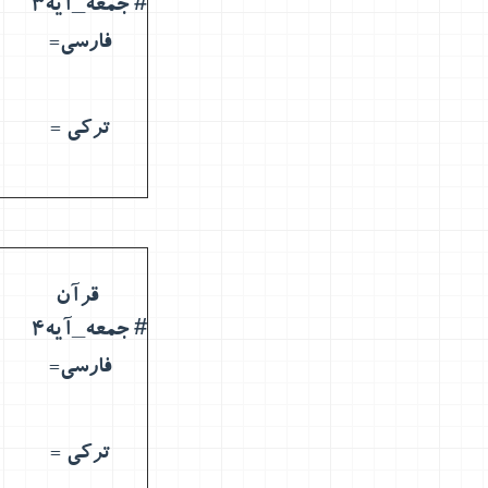
# جمعه_آیه3
فارسی=
ترکی =
قرآن
# جمعه_آیه4
فارسی=
ترکی =