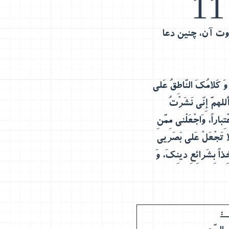
وت آن، چنین دعا
َ کَلامُکَ النَّاطِقُ عَلی
أَللهمَّ إِنّی نَشَرْتُ
باراً، وَاجْعَلْنی مِمَّنِ
 لا تَجْعَلْ عَلی بَصَریی
آخِذاً بِشَرائِعِ دینِکَ، وَ