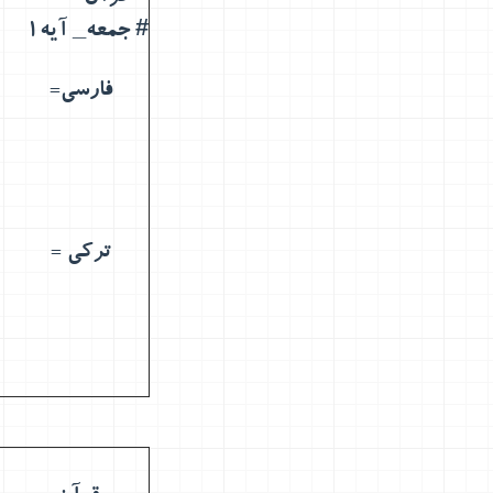
# جمعه_ آیه1
فارسی=
ترکی =