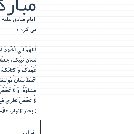
مبارکه 
امام صادق علیه 
می کرد
:
أَللهُمَّ اِنّی أَشْهَ
لِسانِ نَبِیِّکَ، جَعَلْت
عَهْدَکَ وَ کِتابَکَ، ا
اتَّعَظَ بِبَیانِ مَوا
غِشاوَةً، وَ لا تَجْعَلْ
لا تَجْعَلْ نَظَری فیهِ 
( بحارالانوار، علاّمه مج
قرآن