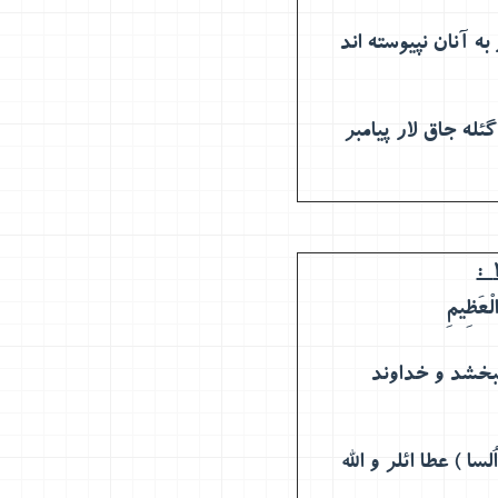
ه آنان نپیوسته اند
گئله جاق لار پیامبر
لْعَظِيمِ
بخشد و خداوند
ا ) عطا ائلر و الله