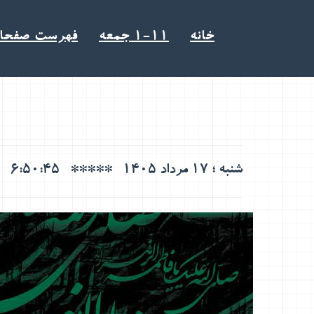
خانه
1-11 جمعه
فهرست صفحا
***** شنبه ؛ 17 مرداد 1405
6:50:46