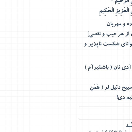
 الْعَزِيزِ الْحَكِيمِ
ه و مهربان
 از هر عیب و نقصی]
توانای شکست ناپذیر و
آدی نان ( باشلئیرآم )
یح دئیل لر ( هَمَن
یم دی!