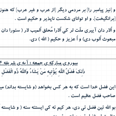
و [نیز پیامبر را] بر مردمی دیگر [از عرب و غیر عرب] که هنوز ب
[برانگیخت]. و او توانای شکست ناپذیر و حکیم است
.
و اُلار دان آییری ملّت لر کی اُلارا مُحلق اُلمیب لار ( سئورا دان 
مبعوث اُلوب دی) و اُ عزیز و حکیم ( الله ) دی.
سوره ی مبارکه ی جمعه ؛ آیه ی شریفه 4 :
ذَلِكَ فَضْلُ اللَّهِ يُؤْتِيهِ مَنْ يَشَاءُ وَاللَّهُ ذُو الْفَضْلِ ا
اين فضل خدا است كه به هر كس بخواهد (و شايسته بداند) مي‏
صاحب فضل عظيم است
.
بو الله ئین فضل ئی دی، هر کیم ئه کی ایستئه سئه ( و شایسته اُلس