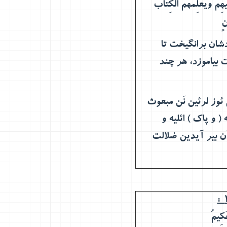
يهِمْ وَيُعَلِّمُهُمُ الْكِتَابَ
نٍ
شان برانگيخت تا
ت بياموزد، هر چند
ی ئوز لرئین نَن مبعوث
 ( و پاک ) ائلیه و
َن بیر آیدین ضلالت
َكِيمُ