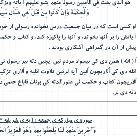
هُوَ الَّذِي بَعَثَ فِي الْأُمِّيِّينَ رَسُولًا مِنْهُمْ يَتْلُو عَلَيْهِمْ آيَاتِهِ وَيُزَكِّ
وَالْحِكْمَةَ وَإِنْ كَانُوا مِنْ قَبْلُ لَفِي ضَلَالٍ مُبِي
او كسي است كه در ميان جمعيت درس نخوانده رسولي از خود
آياتش را بر آنها بخواند، و آنها را پاكيزه كند، و كتاب و حكم
پيش از آن در گمراهي آشكاري بودند
.
اُ ( الله ) هَمَن دی کی بیسواد مردم ئین ایچین دئه بیر رسول ئ
ائله دی کی اُلاریچون اُنین آیه لرئین تلاوت ائلیه و اُلاری تزکیه
اُلاریچون کتاب و حکمت ئی عئورگدئه کی بونان قاباخ حتمی د
دئه دی لر.
سوره ی مبارکه ی جمعه ؛ آیه ی شریفه 3 :
وَآخَرِينَ مِنْهُمْ لَمَّا يَلْحَقُوا بِهِمْ وَهُوَ الْعَزِيزُ الْح